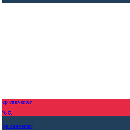
ep converter
ep converter