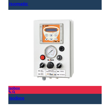
isomatic
isobox
isobox