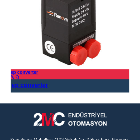
ep converter
ep converter
Kemalpaşa Mahallesi 7103 Sokak No: 2 Pınarbaşı, Bornova,