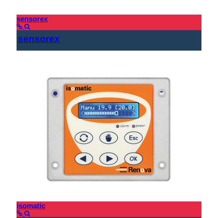
sensorex
sensorex
isomatic